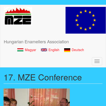
Skip
to
main
content
Hungarian Enamellers Association
Magyar
English
Deutsch
Toggl
naviga
17. MZE Conference