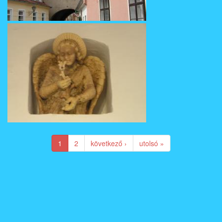
1
2
következő ›
utolsó »