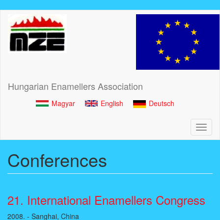
Skip
to
main
content
Hungarian Enamellers Association
Magyar
English
Deutsch
Toggl
naviga
Conferences
21. International Enamellers Congress
2008. - Sanghai, China