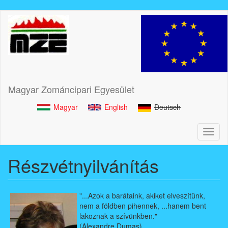
Ugrás
a
tartalomra
Magyar Zománcipari Egyesület
Magyar
English
Deutsch
Toggl
naviga
Részvétnyilvánítás
"...Azok a barátaink, akiket elveszítünk,
nem a földben pihennek, ...hanem bent
lakoznak a szívünkben."
(Alexandre Dumas)