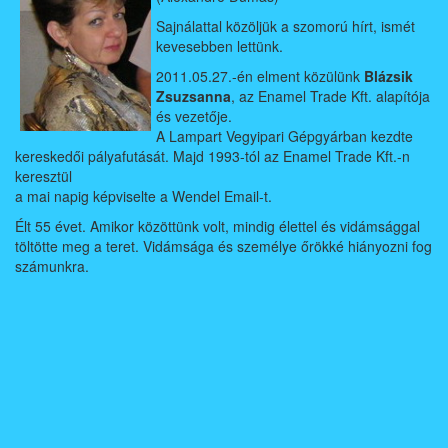
Sajnálattal közöljük a szomorú hírt, ismét
kevesebben lettünk.
2011.05.27.-én elment közülünk
Blázsik
Zsuzsanna
, az Enamel Trade Kft. alapítója
és vezetője.
A Lampart Vegyipari Gépgyárban kezdte
kereskedői pályafutását. Majd 1993-tól az Enamel Trade Kft.-n
keresztül
a mai napig képviselte a Wendel Email-t.
Élt 55 évet. Amikor közöttünk volt, mindig élettel és vidámsággal
töltötte meg a teret. Vidámsága és személye őrökké hiányozni fog
számunkra.