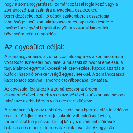
hogy a zománcgyártással, zománcozással foglalkozó vagy a
zománcozó ipar számára anyagokat, eszközöket,
berendezéseket szállító cégek szakembereit összefogja,
lehetőséget nyújtson találkozásokra és tapasztalatcserére,
továbbá az egyéni tagokkal együtt a szakmai ismeretek
bővítésére adjon megoldást.
Az egyesület céljai:
A zománcgyártásra, a zománcozhatóságra és a zománcozásra
vonatkozó ismeretek bővítése, a műszaki színvonal emelése, a
tagvállalatok együttműködésének szervezése, kapcsolattartás a
külföldi hasonló tevékenységű egyesületekkel. A zománcozással
kapcsolatos szakmai ismeretek továbbadása, oktatása.
Az egyesület foglalkozik a zománcbevonat érdemi
elismertetésével, ennek visszaszerzésével, a tűzzománc bevonat
minél szélesebb körben való népszerűsítésével.
A zománcozó ipar az utóbbi évtizedekben igen jelentős fejlődésen
esett át. A fejlesztések célja sokrétű volt: minőségjavítás,
termelési költségcsökkentés, új környezetvédelmi előírások
betartása és modern termékek kialakítása stb. Az egyesület