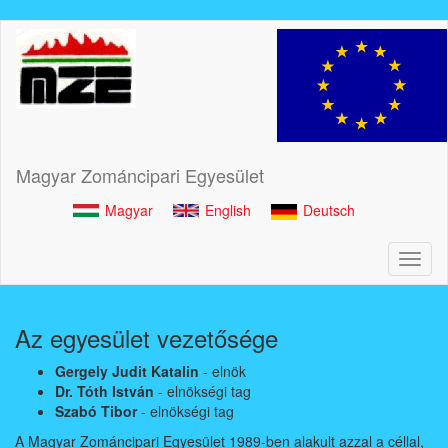
Ugrás
a
tartalomra
Magyar Zománcipari Egyesület
Magyar
English
Deutsch
Toggl
naviga
Az egyesület vezetősége
Gergely Judit Katalin
- elnök
Dr. Tóth István
- elnökségi tag
Szabó Tibor
- elnökségi tag
A Magyar Zománcipari Egyesület 1989-ben alakult azzal a céllal,