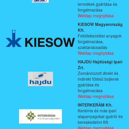
termékek gyártása és
forgalmazása
Weblap megnyitása
KIESOW Magyarország
Kft.
Felültekezelési anyagok
forgalmazása,
szaktanácsadás
Weblap megnyitása
HAJDU Hajdúsági Ipari
Zrt.
Zománcozott direkt és
indirekt fűtésű bojlerek
gyártása és
forgalmazása
Weblap megnyitása
INTERKERÁM Kft.
Kerámia és más ipari
alapanyagokat gyártó és
kereskedelmi Kft.
Weblap megnyitása