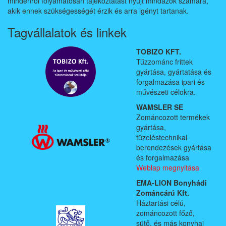
mindenről folyamatosan tájékoztatást nyújt mindazok számára,
akik ennek szükségességét érzik és arra igényt tartanak.
Tagvállalatok és linkek
TOBIZO KFT.
Tűzzománc frittek
gyártása, gyártatása és
forgalmazása ipari és
művészeti célokra.
WAMSLER SE
Zománcozott termékek
gyártása,
tüzeléstechnikai
berendezések gyártása
és forgalmazása
Weblap megnyitása
EMA-LION Bonyhádi
Zománcárú Kft.
Háztartási célú,
zománcozott főző,
sütő, és más konyhai