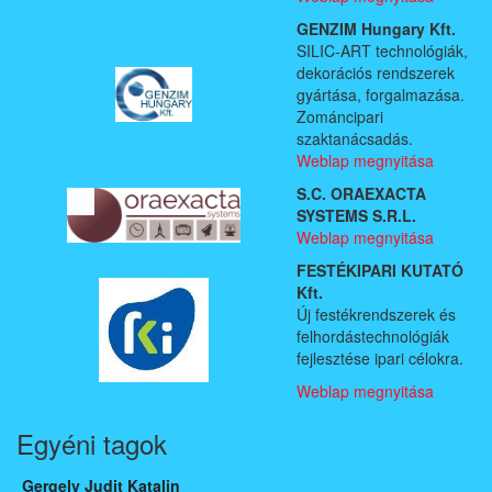
GENZIM Hungary Kft.
SILIC-ART technológiák,
dekorációs rendszerek
gyártása, forgalmazása.
Zománcipari
szaktanácsadás.
Weblap megnyitása
S.C. ORAEXACTA
SYSTEMS S.R.L.
Weblap megnyitása
FESTÉKIPARI KUTATÓ
Kft.
Új festékrendszerek és
felhordástechnológiák
fejlesztése ipari célokra.
Weblap megnyitása
Egyéni tagok
Gergely Judit Katalin